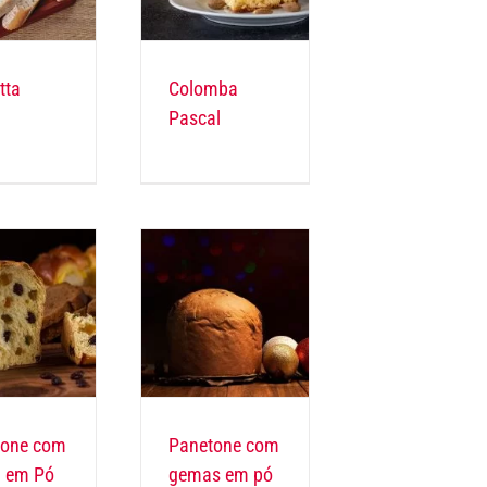
tta
Colomba
Pascal
tone com
Panetone com
 em Pó
gemas em pó