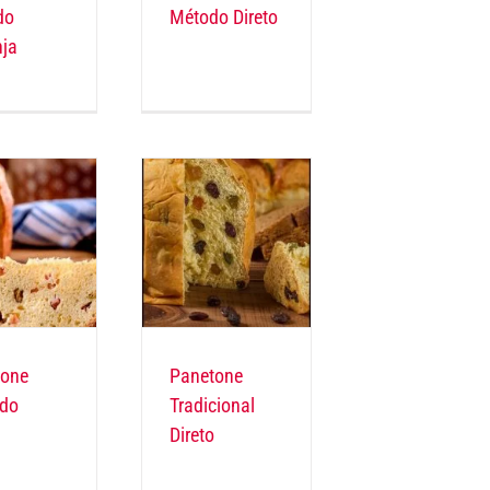
do
Método Direto
ja
tone
Panetone
ado
Tradicional
Direto