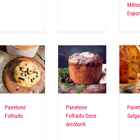
Méto
Espon
Panetone
Panetone
Pane
Folhado
Folhado Doce
Salg
Arcólor®