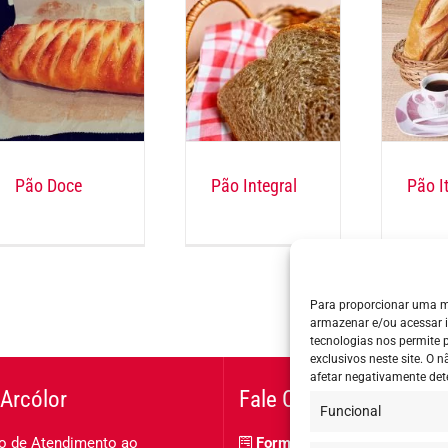
Pão Doce
Pão Integral
Pão I
Para proporcionar uma m
armazenar e/ou acessar 
tecnologias nos permite
exclusivos neste site. O
afetar negativamente det
Arcólor
Fale Conosco
Funcional
o de Atendimento ao
Formulário de contato