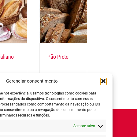
taliano
Pão Preto
Gerenciar consentimento
elhor experiência, usamos tecnologias como cookies para
1
2
Próximo
informações do dispositivo. O consentimento com essas
 processar dados como comportamento da navegação ou IDs
 não consentimento ou a revogação do consentimento pode
erminados recursos e funções.
Horário de Atendimento:
Sempre ativo
Segunda a quinta-feira:
8h ás 18h