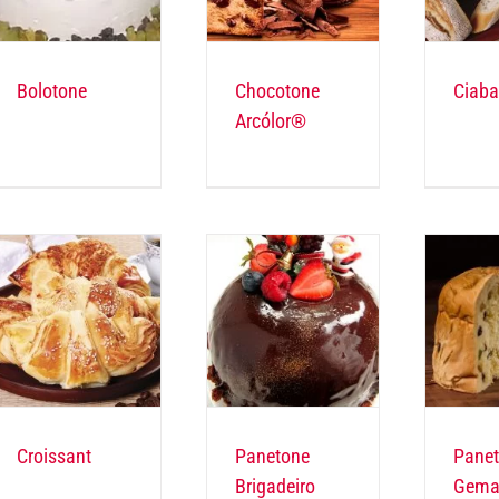
Bolotone
Chocotone
Ciaba
Arcólor®
Croissant
Panetone
Pane
Brigadeiro
Gema