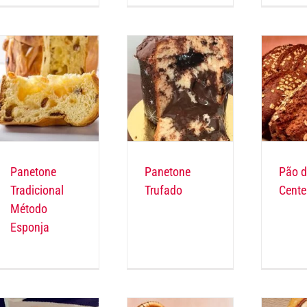
Panetone
Panetone
Pão d
Tradicional
Trufado
Cente
Método
Esponja