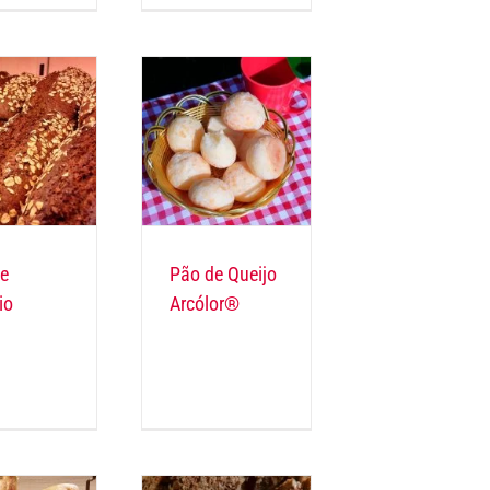
e
Pão de Queijo
io
Arcólor®