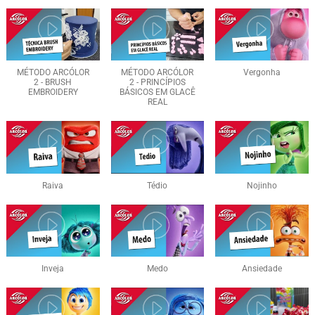
MÉTODO ARCÓLOR
MÉTODO ARCÓLOR
Vergonha
2 - BRUSH
2 - PRINCÍPIOS
EMBROIDERY
BÁSICOS EM GLACÊ
REAL
Raiva
Tédio
Nojinho
Inveja
Medo
Ansiedade