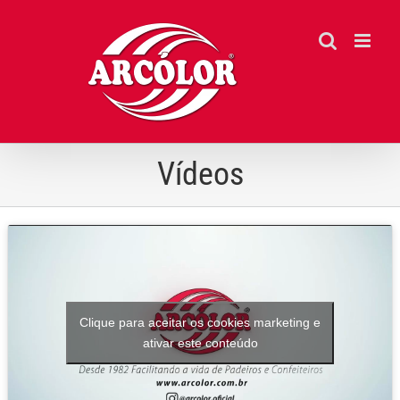
Ir
para
o
conteúdo
Vídeos
Clique para aceitar os cookies marketing e
ativar este conteúdo