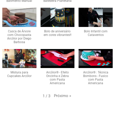
Batimento Manual
Batedeira Planetária
Casca de Árvore
Bolo de aniversário
Bolo Infantil com
com Chocopasta
em cores vibrantes!!
Cataventos
Arcólor por Diego
Barbosa
Mistura para
Arcólor® - Efeito
Arcólor® : Técnica
Cupcakes Arcólor
Oncinha e Zebra
Bombons - Fuxico
com Pasta
com Pasta
Americana
Americana
Próximo
»
1
/
3