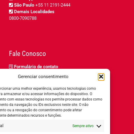
São Paulo
+55 11 2191-2444
Demais Localidades
0800-7090788
Fale Conosco
Formulário de contato
Trabalhe Conosco
Gerenciar consentimento
Relatório de igualdade salarial
rcionar uma melhor experiência, usamos tecnologias como
ra armazenar e/ou acessar informações do dispositivo. O
nto com essas tecnologias nos permite processar dados como
nto da navegação ou IDs exclusivos neste site. O não
nto ou a revogação do consentimento pode afetar
Horário de Atendimento:
nte determinados recursos e funções.
al
Sempre ativo
Segunda a quinta-feira:
8h ás 18h