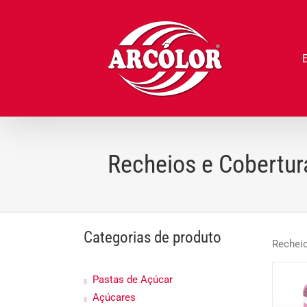
Ir
para
o
conteúdo
Recheios e Cobertur
Categorias de produto
Recheio
Pastas de Açúcar
Açúcares