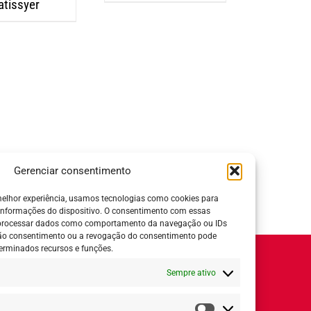
atissyer
Gerenciar consentimento
elhor experiência, usamos tecnologias como cookies para
informações do dispositivo. O consentimento com essas
 processar dados como comportamento da navegação ou IDs
 não consentimento ou a revogação do consentimento pode
erminados recursos e funções.
Horário de Atendimento:
Sempre ativo
Segunda a quinta-feira:
8h ás 18h
Sexta-feira:
8h ás 17h