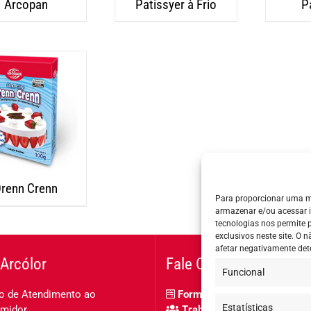
Arcopan
Patissyer à Frio
P
renn Crenn
Para proporcionar uma m
armazenar e/ou acessar 
tecnologias nos permite
exclusivos neste site. O
afetar negativamente det
Arcólor
Fale Conosco
Funcional
o de Atendimento ao
Formulário de contato
Estatísticas
midor
Trabalhe Conosco