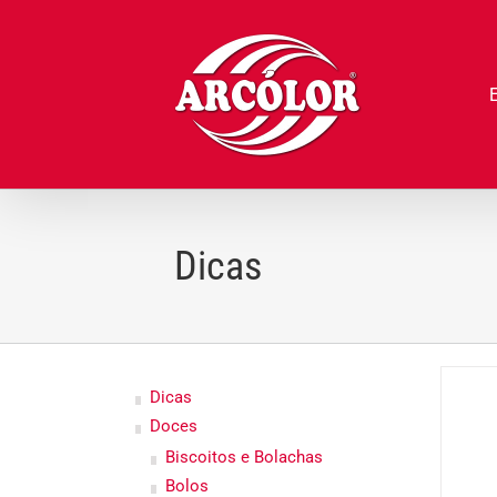
Ir
para
o
conteúdo
Dicas
Dicas
Doces
Biscoitos e Bolachas
Bolos