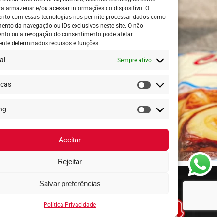
ra armazenar e/ou acessar informações do dispositivo. O
nto com essas tecnologias nos permite processar dados como
nto da navegação ou IDs exclusivos neste site. O não
nto ou a revogação do consentimento pode afetar
nte determinados recursos e funções.
al
Sempre ativo
icas
Estatísticas
ng
Marketing
Aceitar
Rejeitar
Salvar preferências
Política Privacidade