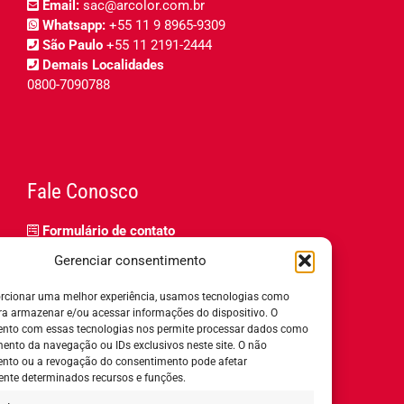
Email:
sac@arcolor.com.br
Whatsapp:
+55 11 9 8965-9309
São Paulo
+55 11 2191-2444
Demais Localidades
0800-7090788
Fale Conosco
Formulário de contato
Trabalhe Conosco
Gerenciar consentimento
Relatório de igualdade salarial
rcionar uma melhor experiência, usamos tecnologias como
ra armazenar e/ou acessar informações do dispositivo. O
nto com essas tecnologias nos permite processar dados como
nto da navegação ou IDs exclusivos neste site. O não
nto ou a revogação do consentimento pode afetar
Horário de Atendimento:
nte determinados recursos e funções.