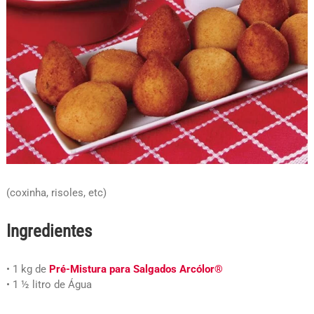
(coxinha, risoles, etc)
Ingredientes
• 1 kg de
Pré-Mistura para Salgados Arcólor®
• 1 ½ litro de Água