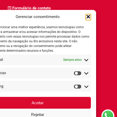
Formulário de contato
Trabalhe Conosco
Gerenciar consentimento
Relatório de igualdade salarial
rcionar uma melhor experiência, usamos tecnologias como
ra armazenar e/ou acessar informações do dispositivo. O
nto com essas tecnologias nos permite processar dados como
nto da navegação ou IDs exclusivos neste site. O não
nto ou a revogação do consentimento pode afetar
Horário de Atendimento:
nte determinados recursos e funções.
al
Sempre ativo
Segunda a quinta-feira:
8h ás 18h
Sexta-feira:
8h ás 17h
icas
Estatísticas
ng
Redes Sociais
Marketing
Aceitar
Rejeitar