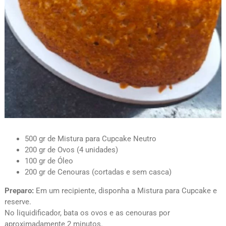
500 gr de Mistura para Cupcake Neutro
200 gr de Ovos (4 unidades)
100 gr de Óleo
200 gr de Cenouras (cortadas e sem casca)
Preparo:
Em um recipiente, disponha a Mistura para Cupcake e
reserve.
No liquidificador, bata os ovos e as cenouras por
aproximadamente 2 minutos.