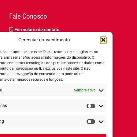
Fale Conosco
Formulário de contato
Trabalhe Conosco
Gerenciar consentimento
Relatório de igualdade salarial
rcionar uma melhor experiência, usamos tecnologias como
ra armazenar e/ou acessar informações do dispositivo. O
nto com essas tecnologias nos permite processar dados como
nto da navegação ou IDs exclusivos neste site. O não
nto ou a revogação do consentimento pode afetar
Horário de Atendimento:
nte determinados recursos e funções.
al
Sempre ativo
Segunda a quinta-feira:
8h ás 18h
Sexta-feira:
8h ás 17h
icas
Estatísticas
ng
Redes Sociais
Marketing