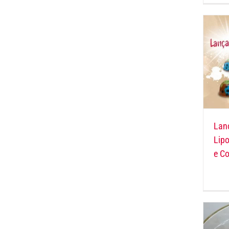
Lan
Lipo
e Co