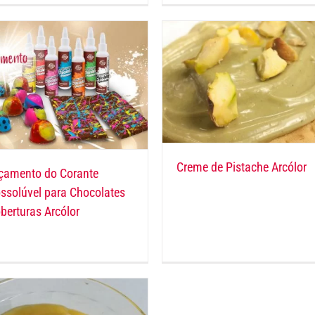
Creme de Pistache Arcólor
çamento do Corante
ssolúvel para Chocolates
berturas Arcólor