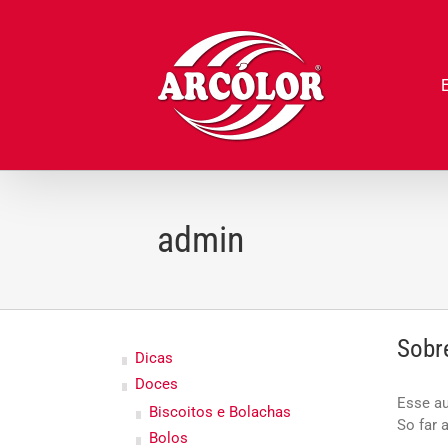
Ir
para
o
conteúdo
admin
Sob
Dicas
Doces
Esse au
Biscoitos e Bolachas
So far 
Bolos