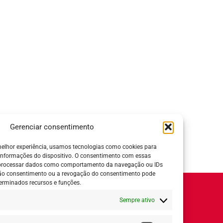
Gerenciar consentimento
elhor experiência, usamos tecnologias como cookies para
informações do dispositivo. O consentimento com essas
 processar dados como comportamento da navegação ou IDs
 não consentimento ou a revogação do consentimento pode
erminados recursos e funções.
Horário de Atendimento:
Sempre ativo
Segunda a quinta-feira:
8h ás 18h