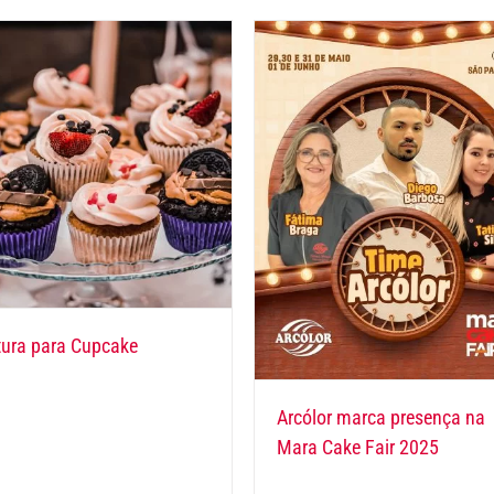
tura para Cupcake
Arcólor marca presença na
Mara Cake Fair 2025