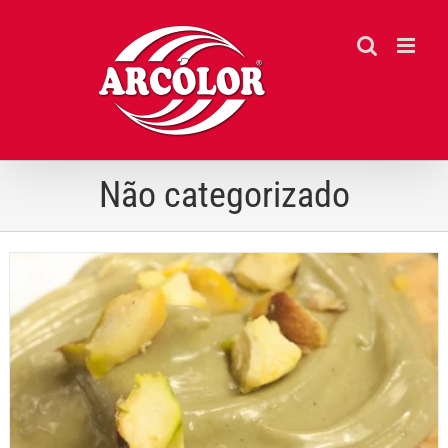
Ir
para
o
conteúdo
Não categorizado