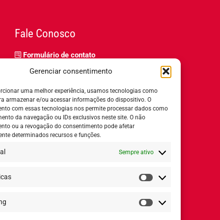
Fale Conosco
Formulário de contato
Trabalhe Conosco
Gerenciar consentimento
Relatório de igualdade salarial
rcionar uma melhor experiência, usamos tecnologias como
ra armazenar e/ou acessar informações do dispositivo. O
nto com essas tecnologias nos permite processar dados como
nto da navegação ou IDs exclusivos neste site. O não
nto ou a revogação do consentimento pode afetar
Horário de Atendimento:
nte determinados recursos e funções.
al
Sempre ativo
Segunda a quinta-feira:
8h ás 18h
Sexta-feira:
8h ás 17h
icas
Estatísticas
ng
Redes Sociais
Marketing