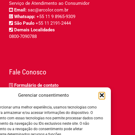
Serviço de Atendimento ao Consumidor
Email:
sac@arcolor.com.br
Whatsapp:
+55 11 9 8965-9309
São Paulo
+55 11 2191-2444
Demais Localidades
0800-7090788
Fale Conosco
Formulário de contato
Trabalhe Conosco
Gerenciar consentimento
Relatório de igualdade salarial
rcionar uma melhor experiência, usamos tecnologias como
ra armazenar e/ou acessar informações do dispositivo. O
nto com essas tecnologias nos permite processar dados como
nto da navegação ou IDs exclusivos neste site. O não
nto ou a revogação do consentimento pode afetar
Horário de Atendimento:
nte determinados recursos e funções.