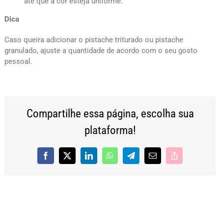
até que a cor esteja uniforme.
Dica
Caso queira adicionar o pistache triturado ou pistache
granulado, ajuste a quantidade de acordo com o seu gosto
pessoal.
Compartilhe essa página, escolha sua
plataforma!
Facebook
X
LinkedIn
WhatsApp
Telegram
E-
Copy
mail
Link