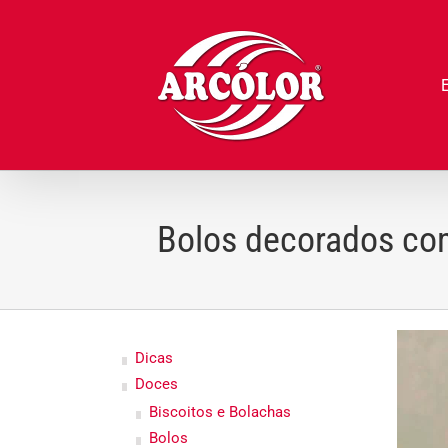
Ir
para
o
conteúdo
Bolos decorados c
Dicas
Doces
Biscoitos e Bolachas
Bolos