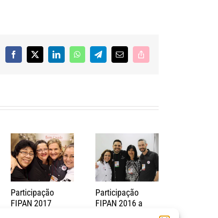
Facebook
X
LinkedIn
WhatsApp
Telegram
E-
Copy
mail
Link
Participação
Participação
Arcólor ma
FIPAN 2017
FIPAN 2016 a
presença 
Cake Fair 