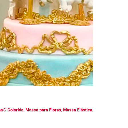
a® Colorida
,
Massa para Flores
,
Massa Elástica
,