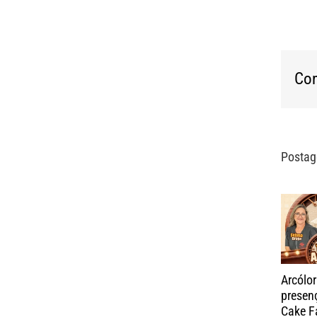
Com
Postag
Arcólo
presen
Cake F