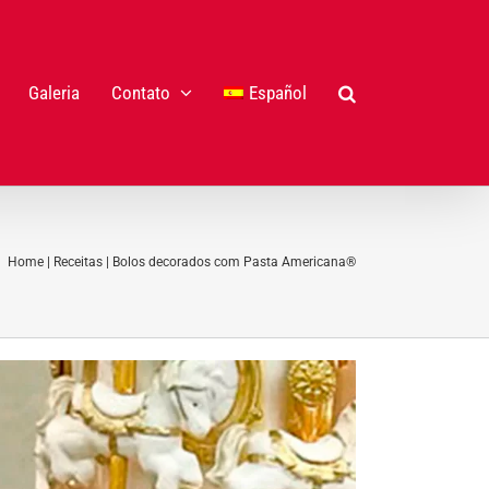
Galeria
Contato
Español
Home
|
Receitas
|
Bolos decorados com Pasta Americana®