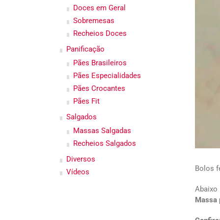
Doces em Geral
Sobremesas
Recheios Doces
Panificação
Pães Brasileiros
Pães Especialidades
Pães Crocantes
Pães Fit
Salgados
Massas Salgadas
Recheios Salgados
Diversos
Bolos f
Vídeos
Abaixo
Massa p