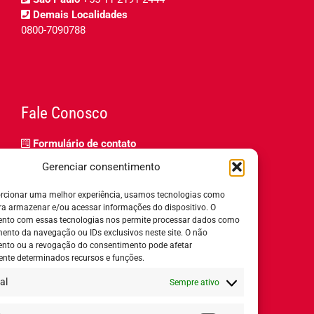
Demais Localidades
0800-7090788
Fale Conosco
Formulário de contato
Trabalhe Conosco
Gerenciar consentimento
Relatório de igualdade salarial
rcionar uma melhor experiência, usamos tecnologias como
ra armazenar e/ou acessar informações do dispositivo. O
nto com essas tecnologias nos permite processar dados como
nto da navegação ou IDs exclusivos neste site. O não
nto ou a revogação do consentimento pode afetar
Horário de Atendimento:
nte determinados recursos e funções.
al
Sempre ativo
Segunda a quinta-feira:
8h ás 18h
Sexta-feira:
8h ás 17h