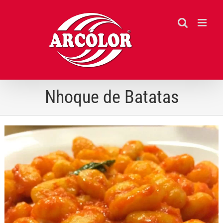
Ir
para
o
conteúdo
Nhoque de Batatas