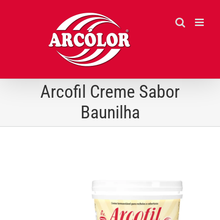
Ir
para
o
conteúdo
Arcofil Creme Sabor
Baunilha