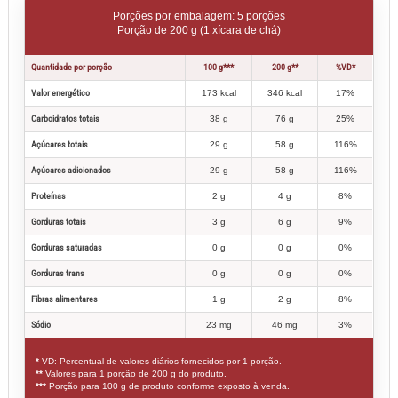
Porções por embalagem: 5 porções
Porção de 200 g (1 xícara de chá)
Quantidade por porção
100 g***
200 g**
%VD*
Valor energético
173 kcal
346 kcal
17%
Carboidratos totais
38 g
76 g
25%
Açúcares totais
29 g
58 g
116%
Açúcares adicionados
29 g
58 g
116%
Proteínas
2 g
4 g
8%
Gorduras totais
3 g
6 g
9%
Gorduras saturadas
0 g
0 g
0%
Gorduras trans
0 g
0 g
0%
Fibras alimentares
1 g
2 g
8%
Sódio
23 mg
46 mg
3%
*
VD: Percentual de valores diários fornecidos por 1 porção.
**
Valores para 1 porção de 200 g do produto.
***
Porção para 100 g de produto conforme exposto à venda.