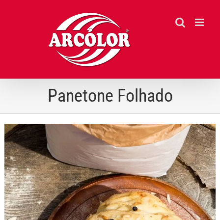
Ir
para
o
conteúdo
Panetone Folhado