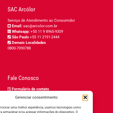
SAC Arcólor
Serviço de Atendimento ao Consumidor
Email:
sac@arcolor.com.br
Whatsapp:
+55 11 9 8965-9309
São Paulo
+55 11 2191-2444
Demais Localidades
0800-7090788
Fale Conosco
Formulário de contato
Trabalhe Conosco
Gerenciar consentimento
Relatório de igualdade salarial
rcionar uma melhor experiência, usamos tecnologias como
ra armazenar e/ou acessar informações do dispositivo. O