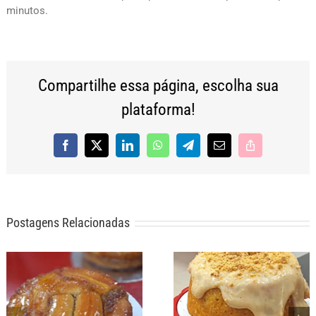
minutos.
Compartilhe essa página, escolha sua
plataforma!
Facebook
X
LinkedIn
WhatsApp
Telegram
E-
Copy
mail
Link
Postagens Relacionadas