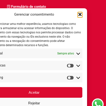
Formulário de contato
Trabalhe Conosco
Gerenciar consentimento
Relatório de igualdade salarial
rcionar uma melhor experiência, usamos tecnologias como
ra armazenar e/ou acessar informações do dispositivo. O
nto com essas tecnologias nos permite processar dados como
nto da navegação ou IDs exclusivos neste site. O não
nto ou a revogação do consentimento pode afetar
Horário de Atendimento:
nte determinados recursos e funções.
al
Sempre ativo
Segunda a quinta-feira:
8h ás 18h
Sexta-feira:
8h ás 17h
icas
Estatísticas
ng
Redes Sociais
Marketing
Aceitar
Rejeitar