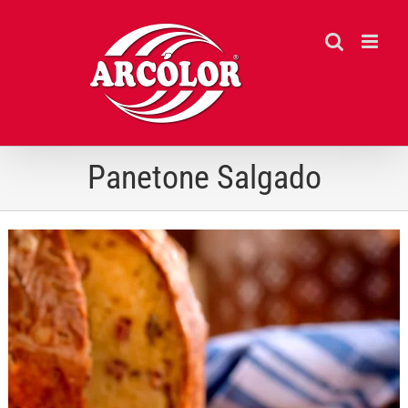
Ir
para
o
conteúdo
Panetone Salgado