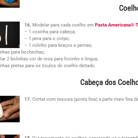
Coelh
16.
Modelar para cada coelho em
Pasta Americana® T
– 1 coxinha para cabeça;
– 1 pera para o corpo;
– 1 rolinho para braços e pernas;
inhas para bochechas;
ar 2 bolinhas cor de rosa para focinho e língua;
inhas pretas para os óculos do coelho deitado.
Cabeça dos Coelh
17.
Cortar com tesoura (ponta fina) a parte mais fina d
18.
Dar movimento às orelhas, separando-as e torcen