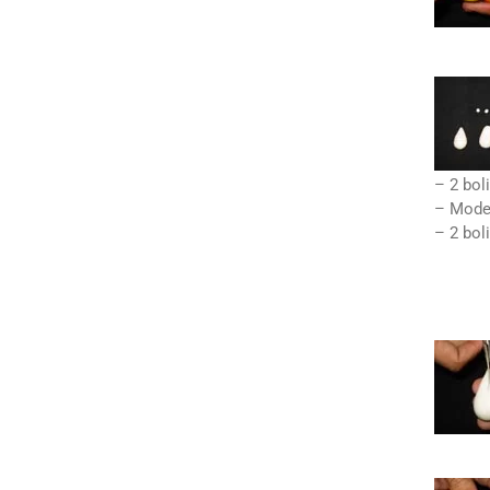
– 2 bol
– Model
– 2 bol