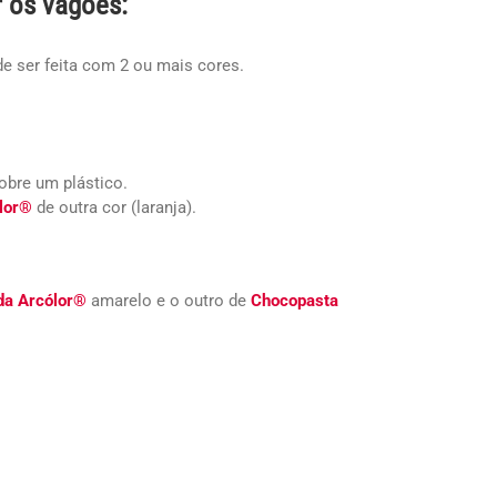
r os vagões:
e ser feita com 2 ou mais cores.
obre um plástico.
lor®
de outra cor (laranja).
da Arcólor®
amarelo e o outro de
Chocopasta