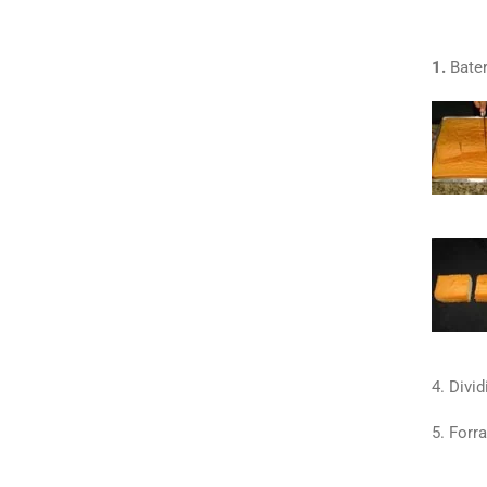
1.
Bate
4. Divi
5. Forr