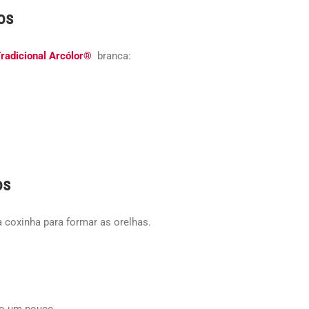
os
radicional Arcólor®
branca:
os
a coxinha para formar as orelhas.
do um pouco.