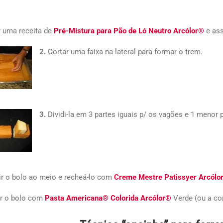
r uma receita de
Pré-Mistura para Pão de Ló Neutro Arcólor®
e ass
2.
Cortar uma faixa na lateral para formar o trem.
3.
Dividi-la em 3 partes iguais p/ os vagões e 1 menor 
dir o bolo ao meio e recheá-lo com
Creme Mestre Patissyer Arcólo
ar o bolo com
Pasta Americana® Colorida Arcólor®
Verde (ou a cor