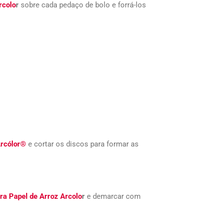
rcolo
r
sobre cada pedaço de bolo e forrá-los
Arcólor®
e cortar os discos para formar as
ara Papel de Arroz Arcolo
r
e demarcar com