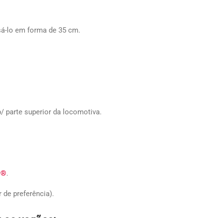
á-lo em forma de 35 cm.
p/ parte superior da locomotiva.
r®
.
 de preferência).