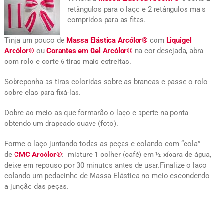
retângulos para o laço e 2 retângulos mais
compridos para as fitas.
Tinja um pouco de
Massa Elástica Arcólor®
com
Liquigel
Arcólor®
ou
Corantes em Gel Arcólor®
na cor desejada, abra
com rolo e corte 6 tiras mais estreitas.
Sobreponha as tiras coloridas sobre as brancas e passe o rolo
sobre elas para fixá-las.
Dobre ao meio as que formarão o laço e aperte na ponta
obtendo um drapeado suave (foto).
Forme o laço juntando todas as peças e colando com “cola”
de
CMC Arcólor®
: misture 1 colher (café) em ½ xícara de água,
deixe em repouso por 30 minutos antes de usar.Finalize o laço
colando um pedacinho de Massa Elástica no meio escondendo
a junção das peças.