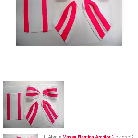
1.
Abra a
Massa Elástica Arcólor®
e corte 2