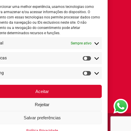
rcionar uma melhor experiência, usamos tecnologias como
ra armazenar e/ou acessar informações do dispositivo. O
nto com essas tecnologias nos permite processar dados como
nto da navegação ou IDs exclusivos neste site. O não
nto ou a revogação do consentimento pode afetar
Horário de Atendimento:
nte determinados recursos e funções.
al
Sempre ativo
Segunda a quinta-feira:
8h ás 18h
Sexta-feira:
8h ás 17h
icas
Estatísticas
ng
Redes Sociais
Marketing
Aceitar
Rejeitar
Salvar preferências
Arcólor 2020 - Todos os direitos reservados ®
Política Privacidade