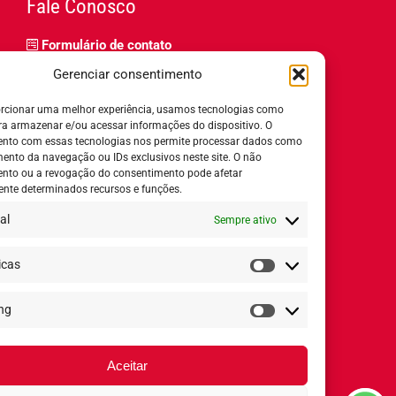
Fale Conosco
Formulário de contato
Trabalhe Conosco
Gerenciar consentimento
Relatório de igualdade salarial
rcionar uma melhor experiência, usamos tecnologias como
ra armazenar e/ou acessar informações do dispositivo. O
nto com essas tecnologias nos permite processar dados como
nto da navegação ou IDs exclusivos neste site. O não
nto ou a revogação do consentimento pode afetar
Horário de Atendimento:
nte determinados recursos e funções.
al
Sempre ativo
Segunda a quinta-feira:
8h ás 18h
Sexta-feira:
8h ás 17h
icas
Estatísticas
ng
Redes Sociais
Marketing
Aceitar