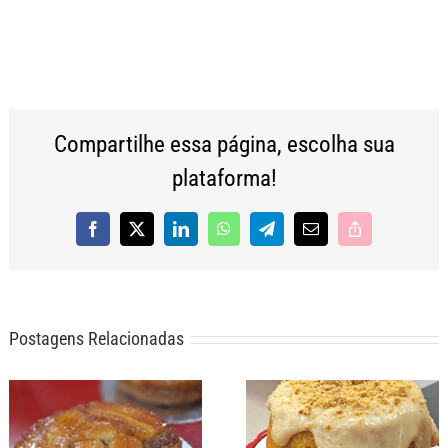
Compartilhe essa página, escolha sua
plataforma!
Facebook
X
LinkedIn
WhatsApp
Telegram
E-
Copy
mail
Link
Postagens Relacionadas