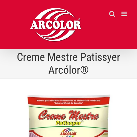
Ir
para
o
conteúdo
Creme Mestre Patissyer
Arcólor®