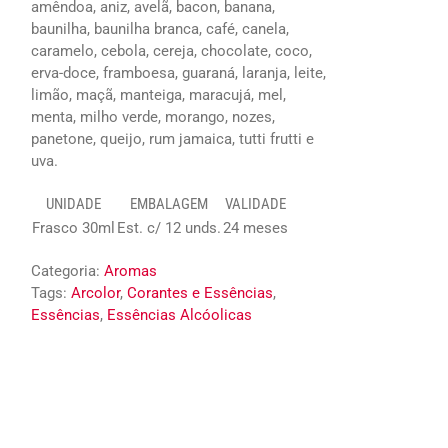
amêndoa, aniz, avelã, bacon, banana,
baunilha, baunilha branca, café, canela,
caramelo, cebola, cereja, chocolate, coco,
erva-doce, framboesa, guaraná, laranja, leite,
limão, maçã, manteiga, maracujá, mel,
menta, milho verde, morango, nozes,
panetone, queijo, rum jamaica, tutti frutti e
uva.
UNIDADE
EMBALAGEM
VALIDADE
Frasco 30ml
Est. c/ 12 unds.
24 meses
Categoria:
Aromas
Tags:
Arcolor
,
Corantes e Essências
,
Essências
,
Essências Alcóolicas