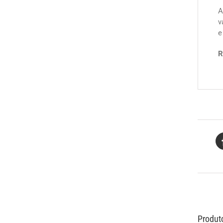
A
v
e
R
Produt