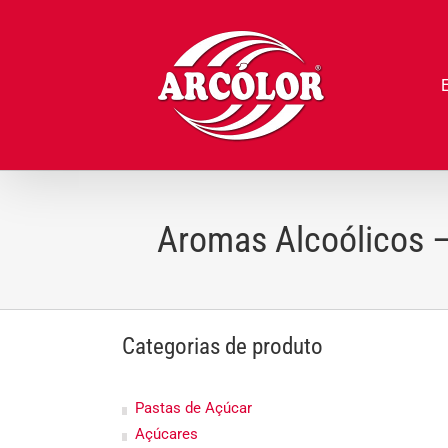
Ir
para
o
conteúdo
Aromas Alcoólicos 
Categorias de produto
Pastas de Açúcar
Açúcares