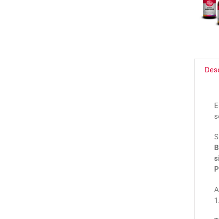
Des
E
s
S
B
s
P
A
1