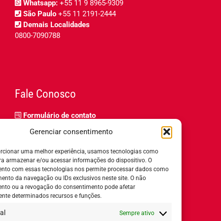
Whatsapp:
+55 11 9 8965-9309
São Paulo
+55 11 2191-2444
Demais Localidades
0800-7090788
Fale Conosco
Formulário de contato
Trabalhe Conosco
Gerenciar consentimento
Relatório de igualdade salarial
rcionar uma melhor experiência, usamos tecnologias como
ra armazenar e/ou acessar informações do dispositivo. O
nto com essas tecnologias nos permite processar dados como
nto da navegação ou IDs exclusivos neste site. O não
nto ou a revogação do consentimento pode afetar
Horário de Atendimento:
nte determinados recursos e funções.
al
Sempre ativo
Segunda a quinta-feira:
8h ás 18h