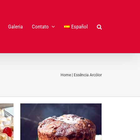
Galeria
Contato
Español
Home
|
Essência Arcólor