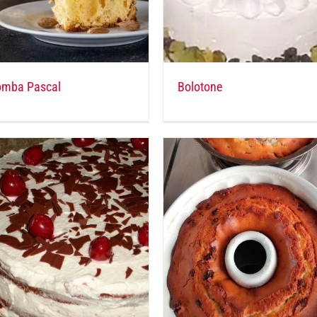
omba Pascal
Bolotone