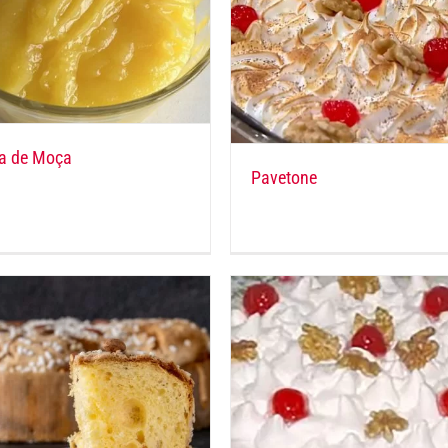
a de Moça
Pavetone