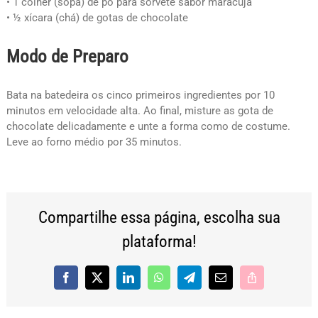
• 1 colher (sopa) de pó para sorvete sabor maracujá
• ½ xícara (chá) de gotas de chocolate
Modo de Preparo
Bata na batedeira os cinco primeiros ingredientes por 10
minutos em velocidade alta. Ao final, misture as gota de
chocolate delicadamente e unte a forma como de costume.
Leve ao forno médio por 35 minutos.
Compartilhe essa página, escolha sua
plataforma!
Facebook
X
LinkedIn
WhatsApp
Telegram
E-
Copy
mail
Link