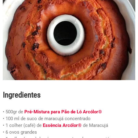
Ingredientes
• 500gr de
Pré-Mistura para Pão de Ló Arcólor®
• 100 ml de suco de maracujá concentrado
• 1 colher (café) de
Essência Arcólor®
de Maracujá
• 6 ovos grandes