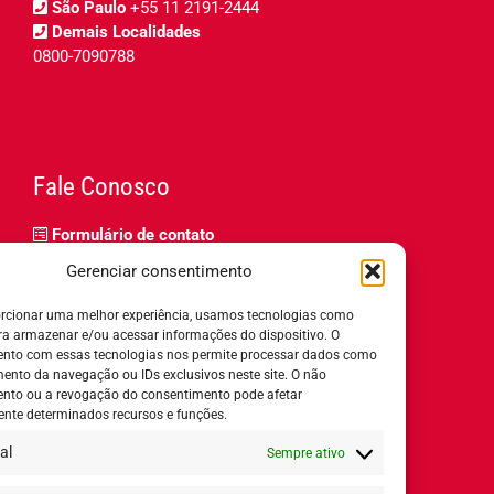
São Paulo
+55 11 2191-2444
Demais Localidades
0800-7090788
Fale Conosco
Formulário de contato
Trabalhe Conosco
Gerenciar consentimento
Relatório de igualdade salarial
rcionar uma melhor experiência, usamos tecnologias como
ra armazenar e/ou acessar informações do dispositivo. O
nto com essas tecnologias nos permite processar dados como
nto da navegação ou IDs exclusivos neste site. O não
nto ou a revogação do consentimento pode afetar
Horário de Atendimento:
nte determinados recursos e funções.
al
Sempre ativo
Segunda a quinta-feira:
8h ás 18h
Sexta-feira:
8h ás 17h