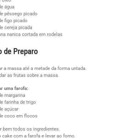
e óleo
de água
de pêssego picado
de figo picado
de cereja picada
ana nanica cortada em rodelas
 de Preparo
r a massa até a metade da forma untada.
r as frutas sobre a massa.
r uma farofa:
de margarina
de farinha de trigo
de açúcar
de coco em flocos
r bem todos os ingredientes.
o cake com a farofa e levar ao forno.