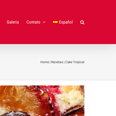
Galeria
Contato
Español
Home
|
Receitas
|
Cake Tropical