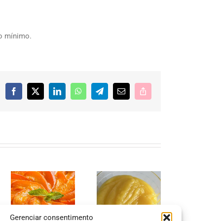
o mínimo.
Facebook
X
LinkedIn
WhatsApp
Telegram
E-
Copy
mail
Link
Gerenciar consentimento