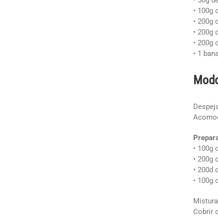
• 50g d
• 100g 
• 200g 
• 200g 
• 200g 
• 1 ban
Modo
Despeja
Acomoda
Prepara
• 100g 
• 200g 
• 200d 
• 100g 
Mistura
Cobrir 