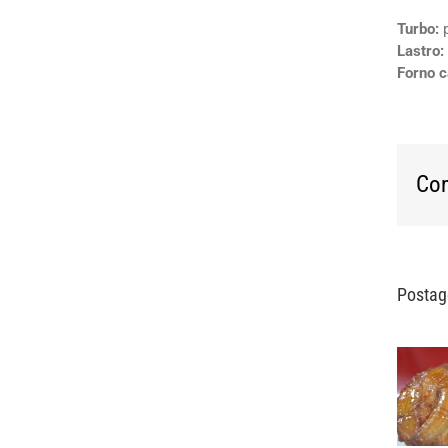
Turbo:
p
Lastro:
Forno c
Com
Postag