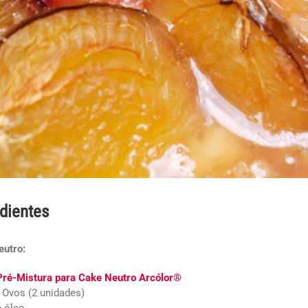
dientes
eutro:
Pré-Mistura para
Cake Neutro Arcólor®
 Ovos (2 unidades)