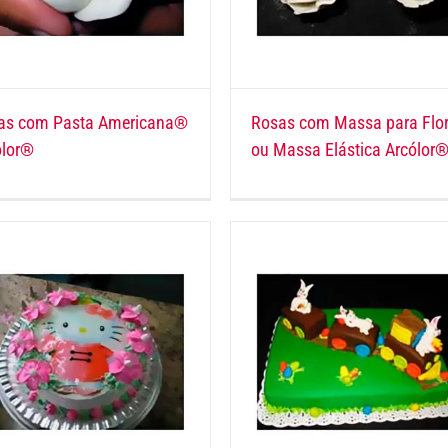
as com Pasta Americana®
Rosas com Massa para Flo
ólor®
ou Massa Elástica Arcólor