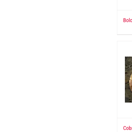
Bol
Cobr