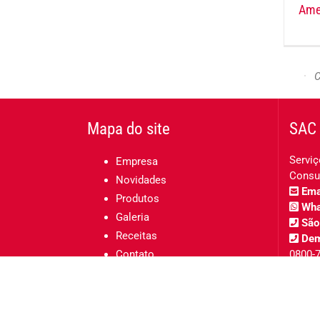
Ame
C
Mapa do site
SAC 
Serviç
Empresa
Consu
Novidades
Emai
Produtos
Wha
Galeria
São
Receitas
Dem
Contato
0800-
Arcólor 2020 - Todos os direitos reservados ®