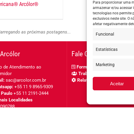
Para proporcionar uma m
ricana® Arcólor®
armazenar e/ou acessar 
tecnologias nos permite
exclusivos neste site. O
afetar negativamente det
arregando as próximas postagens...
Funcional
Estatísticas
Arcólor
Fale Conosco
Marketing
o de Atendimento ao
Formulário de contato
midor
Trabalhe Conosco
l:
sac@arcolor.com.br
Relatório de igualdade salar
Aceitar
tsapp:
+55 11 9 8965-9309
 Paulo
+55 11 2191-2444
ais Localidades
7090788