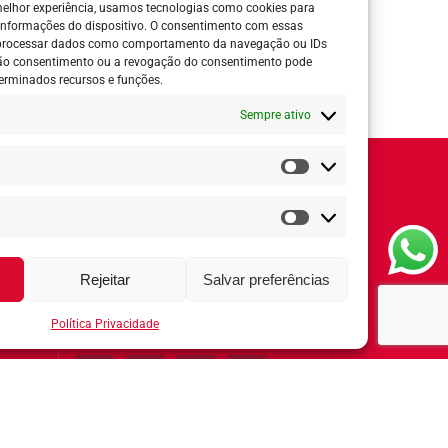
elhor experiência, usamos tecnologias como cookies para
informações do dispositivo. O consentimento com essas
 processar dados como comportamento da navegação ou IDs
 não consentimento ou a revogação do consentimento pode
erminados recursos e funções.
Sempre ativo
Estatísticas
Horário de Atendimento:
Segunda a quinta-feira:
8h ás 18h
Marketing
Sexta-feira:
8h ás 17h
ial
Rejeitar
Salvar preferências
Redes Sociais
Política Privacidade