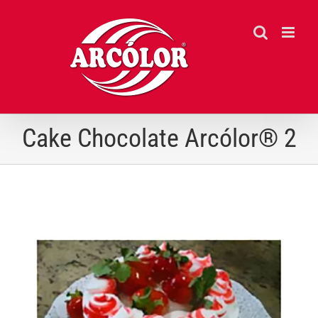
Ir
para
o
conteúdo
Cake Chocolate Arcólor® 2