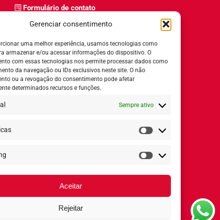
Formulário de contato
Trabalhe Conosco
Gerenciar consentimento
Relatório de igualdade salarial
rcionar uma melhor experiência, usamos tecnologias como
ra armazenar e/ou acessar informações do dispositivo. O
nto com essas tecnologias nos permite processar dados como
nto da navegação ou IDs exclusivos neste site. O não
nto ou a revogação do consentimento pode afetar
Horário de Atendimento:
nte determinados recursos e funções.
al
Sempre ativo
Segunda a quinta-feira:
8h ás 18h
Sexta-feira:
8h ás 17h
icas
Estatísticas
ng
Redes Sociais
Marketing
Aceitar
Rejeitar