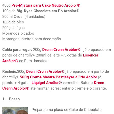
400g
Pré-Mistura para Cake Neutro Arcólor®
100g de
Big-Kyss Chocolate em Pó Arcólor®
200ml Ovos (4 unidades)
100g de óleo
200g de água
Morangos picados
Morangos inteiros para decoração
Calda para regar:
200g
Drenn Crenn Arcólor®
já preparado em
ponto de chantilly+ 200ml de leite + 5 gotas de
Essência
Arcólor®
de Rum Jamaica.
Recheio:
300g
Drenn Crenn Arcólor®
já preparado em ponto de
chantilly+
500g Creme Mestre Pastissyer à Frio Acólor
já
pronto + 4 gotas
Liquigel Arcólor®
vermelho. Bater o
Drenn
Crenn Arcólor®
até montar, acrescentar o creme e o corante.
1 – Passo
Prepare uma placa de Cake de Chocolate