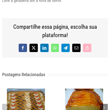
Leve à geladeira até a hora de servir.
Compartilhe essa página, escolha sua
plataforma!
Facebook
X
LinkedIn
WhatsApp
Telegram
E-
Copy
mail
Link
Postagens Relacionadas