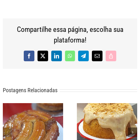
Compartilhe essa página, escolha sua
plataforma!
Facebook
X
LinkedIn
WhatsApp
Telegram
E-
Copy
mail
Link
Postagens Relacionadas