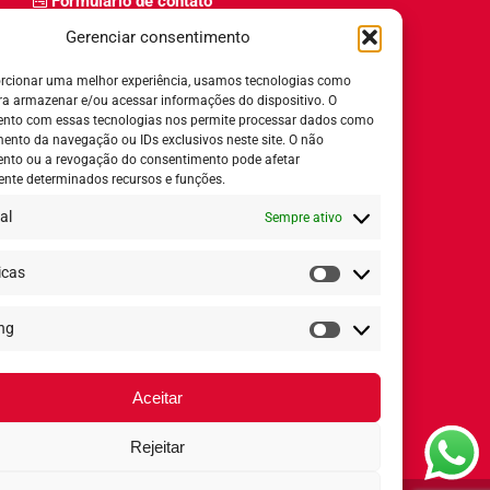
Formulário de contato
Trabalhe Conosco
Gerenciar consentimento
Relatório de igualdade salarial
rcionar uma melhor experiência, usamos tecnologias como
ra armazenar e/ou acessar informações do dispositivo. O
nto com essas tecnologias nos permite processar dados como
nto da navegação ou IDs exclusivos neste site. O não
nto ou a revogação do consentimento pode afetar
Horário de Atendimento:
nte determinados recursos e funções.
al
Sempre ativo
Segunda a quinta-feira:
8h ás 18h
Sexta-feira:
8h ás 17h
icas
Estatísticas
ng
Redes Sociais
Marketing
Aceitar
Rejeitar