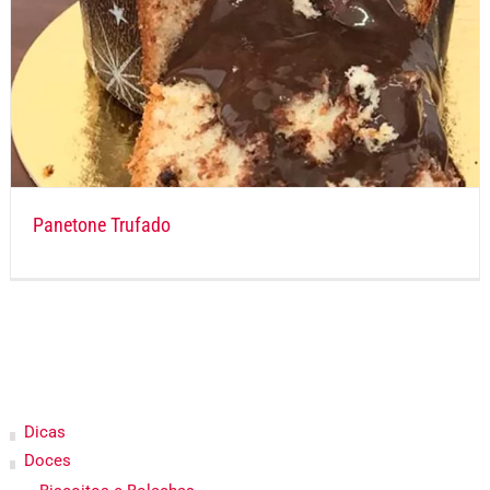
Panetone Trufado
Dicas
Doces