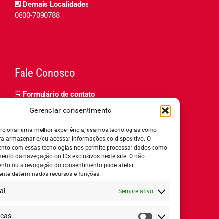
Demais Localidades
0800-7090788
Fale Conosco
Formulário de contato
Trabalhe Conosco
Gerenciar consentimento
Relatório de igualdade salarial
rcionar uma melhor experiência, usamos tecnologias como
ra armazenar e/ou acessar informações do dispositivo. O
nto com essas tecnologias nos permite processar dados como
nto da navegação ou IDs exclusivos neste site. O não
nto ou a revogação do consentimento pode afetar
Horário de Atendimento:
nte determinados recursos e funções.
al
Sempre ativo
Segunda a quinta-feira:
8h ás 18h
Sexta-feira:
8h ás 17h
icas