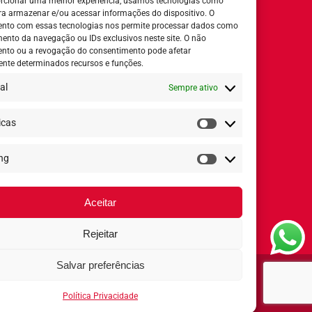
rcionar uma melhor experiência, usamos tecnologias como
ra armazenar e/ou acessar informações do dispositivo. O
nto com essas tecnologias nos permite processar dados como
nto da navegação ou IDs exclusivos neste site. O não
nto ou a revogação do consentimento pode afetar
Horário de Atendimento:
nte determinados recursos e funções.
al
Sempre ativo
Segunda a quinta-feira:
8h ás 18h
Sexta-feira:
8h ás 17h
icas
Estatísticas
ng
Redes Sociais
Marketing
Aceitar
Rejeitar
Salvar preferências
Arcólor 2020 - Todos os direitos reservados ®
Política Privacidade