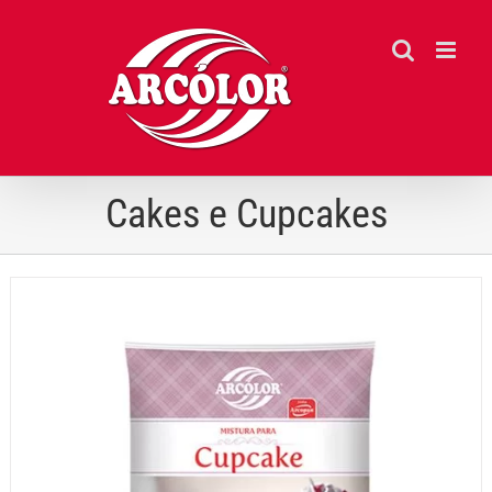
Ir
para
o
conteúdo
Cakes e Cupcakes