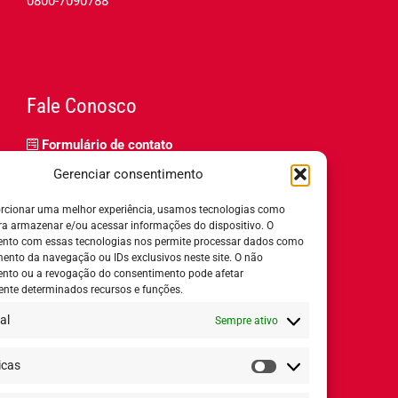
0800-7090788
Fale Conosco
Formulário de contato
Trabalhe Conosco
Gerenciar consentimento
Relatório de igualdade salarial
rcionar uma melhor experiência, usamos tecnologias como
ra armazenar e/ou acessar informações do dispositivo. O
nto com essas tecnologias nos permite processar dados como
nto da navegação ou IDs exclusivos neste site. O não
nto ou a revogação do consentimento pode afetar
Horário de Atendimento:
nte determinados recursos e funções.
al
Sempre ativo
Segunda a quinta-feira:
8h ás 18h
Sexta-feira:
8h ás 17h
icas
Estatísticas