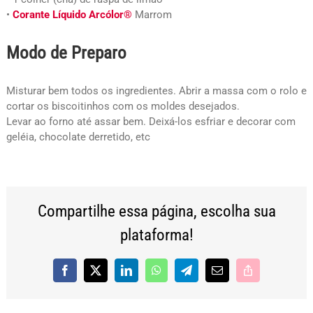
•
Corante Líquido Arcólor®
Marrom
Modo de Preparo
Misturar bem todos os ingredientes. Abrir a massa com o rolo e
cortar os biscoitinhos com os moldes desejados.
Levar ao forno até assar bem. Deixá-los esfriar e decorar com
geléia, chocolate derretido, etc
Compartilhe essa página, escolha sua
plataforma!
Facebook
X
LinkedIn
WhatsApp
Telegram
E-
Copy
mail
Link