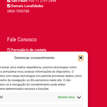
São Paulo
+55 11 2191-2444
Demais Localidades
0800-7090788
Fale Conosco
Formulário de contato
Trabalhe Conosco
Gerenciar consentimento
Relatório de igualdade salarial
rcionar uma melhor experiência, usamos tecnologias como
ra armazenar e/ou acessar informações do dispositivo. O
nto com essas tecnologias nos permite processar dados como
nto da navegação ou IDs exclusivos neste site. O não
nto ou a revogação do consentimento pode afetar
Horário de Atendimento:
nte determinados recursos e funções.
al
Sempre ativo
Segunda a quinta-feira:
8h ás 18h
Sexta-feira:
8h ás 17h