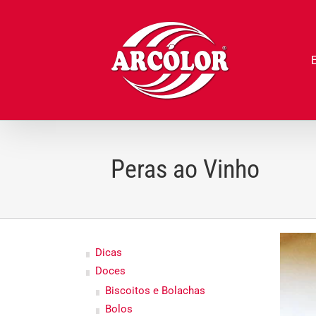
Ir
para
o
conteúdo
Peras ao Vinho
Dicas
Doces
Biscoitos e Bolachas
Bolos