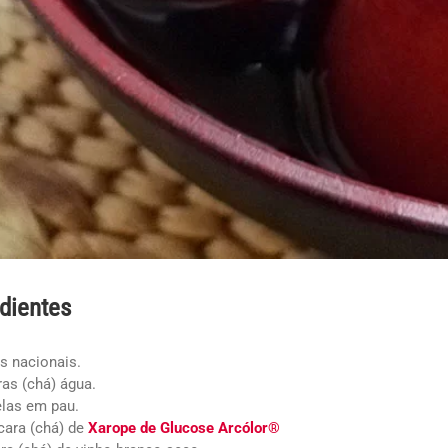
dientes
as nacionais.
aras (chá) água.
elas em pau.
ícara (chá) de
Xarope de Glucose Arcólor®