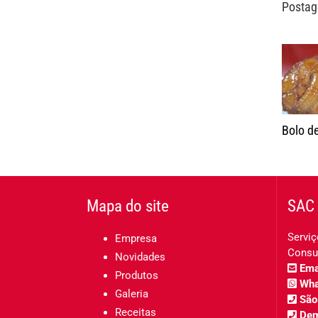
Postag
Bolo d
Mapa do site
SAC 
Serviç
Empresa
Consu
Novidades
Emai
Produtos
Wha
Galeria
São
Receitas
Dem