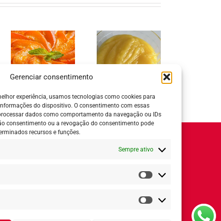
Gerenciar consentimento
Recheio de
Baba de Moça
Bolo de B
elhor experiência, usamos tecnologias como cookies para
Pêssegos
informações do dispositivo. O consentimento com essas
 processar dados como comportamento da navegação ou IDs
 não consentimento ou a revogação do consentimento pode
erminados recursos e funções.
Horário de Atendimento:
Sempre ativo
Segunda a quinta-feira:
8h ás 18h
Sexta-feira:
8h ás 17h
Estatísticas
ial
Marketing
Redes Sociais