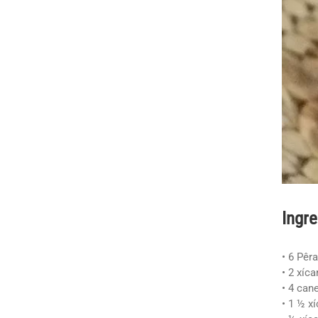
Ingre
• 6 Pêr
• 2 xíc
• 4 can
• 1 ½ x