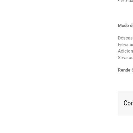
• ½ xíc
Modo d
Descasq
Ferva a
Adicio
Sirva a
Rende 
Com