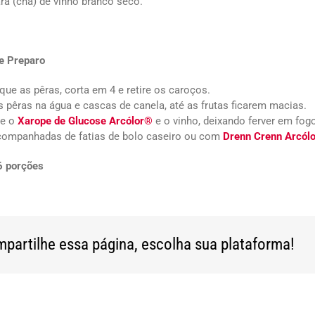
ara (chá) de vinho branco seco.
e Preparo
ue as pêras, corta em 4 e retire os caroços.
s pêras na água e cascas de canela, até as frutas ficarem macias.
ne o
Xarope de Glucose Arcólor®
e o vinho, deixando ferver em fog
companhadas de fatias de bolo caseiro ou com
Drenn Crenn Arcól
6 porções
partilhe essa página, escolha sua plataforma!