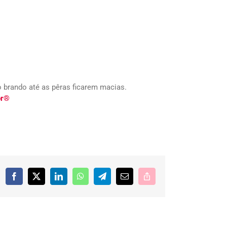
o brando até as pêras ficarem macias.
or®
Facebook
X
LinkedIn
WhatsApp
Telegram
E-
Copy
mail
Link