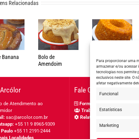
ens Relacionadas
e Banana
Bolo de
Bolo de Cenoura
Para proporcionar uma m
Amendoim
armazenar e/ou acessar 
tecnologias nos permite
exclusivos neste site. O
afetar negativamente det
Arcólor
Fale Conosco
Funcional
o de Atendimento ao
Formulário de contato
Estatísticas
midor
Trabalhe Conosco
l:
sac@arcolor.com.br
Relatório de igualdade salar
tsapp:
+55 11 9 8965-9309
Marketing
 Paulo
+55 11 2191-2444
ais Localidades