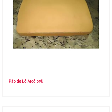
Pão de Ló Arcólor®