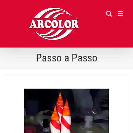
Ir
para
o
conteúdo
Passo a Passo