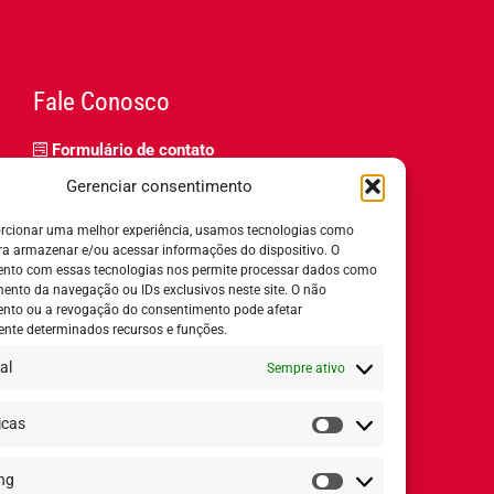
Fale Conosco
Formulário de contato
Trabalhe Conosco
Gerenciar consentimento
Relatório de igualdade salarial
rcionar uma melhor experiência, usamos tecnologias como
ra armazenar e/ou acessar informações do dispositivo. O
nto com essas tecnologias nos permite processar dados como
nto da navegação ou IDs exclusivos neste site. O não
nto ou a revogação do consentimento pode afetar
Horário de Atendimento:
nte determinados recursos e funções.
al
Sempre ativo
Segunda a quinta-feira:
8h ás 18h
Sexta-feira:
8h ás 17h
icas
Estatísticas
ng
Redes Sociais
Marketing