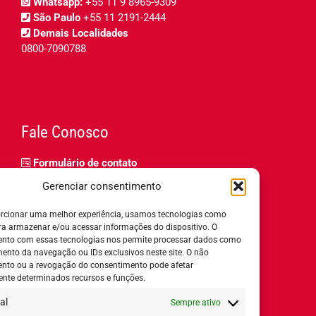
Whatsapp:
+55 11 9 8965-9309
São Paulo
+55 11 2191-2444
Demais Localidades
0800-7090788
Fale Conosco
Formulário de contato
Trabalhe Conosco
Gerenciar consentimento
Relatório de igualdade salarial
rcionar uma melhor experiência, usamos tecnologias como
ra armazenar e/ou acessar informações do dispositivo. O
nto com essas tecnologias nos permite processar dados como
nto da navegação ou IDs exclusivos neste site. O não
nto ou a revogação do consentimento pode afetar
Horário de Atendimento:
nte determinados recursos e funções.
al
Sempre ativo
Segunda a quinta-feira:
8h ás 18h