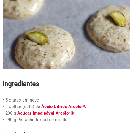
Ingredientes
• 5 claras em neve
• 1 colher (café) de
Ácido Cítrico Arcólor®
• 290 g
Açúcar Impalpável Arcólor®
• 190 g Pistache torrado e moído