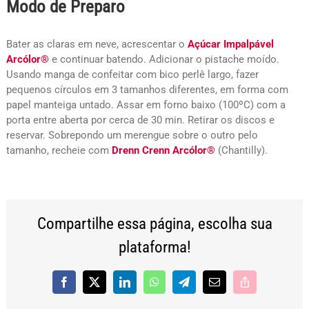
Modo de Preparo
Bater as claras em neve, acrescentar o
Açúcar Impalpável
Arcólor®
e continuar batendo. Adicionar o pistache moído.
Usando manga de confeitar com bico perlê largo, fazer
pequenos círculos em 3 tamanhos diferentes, em forma com
papel manteiga untado. Assar em forno baixo (100ºC) com a
porta entre aberta por cerca de 30 min. Retirar os discos e
reservar. Sobrepondo um merengue sobre o outro pelo
tamanho, recheie com
Drenn Crenn Arcólor®
(Chantilly).
Compartilhe essa página, escolha sua
plataforma!
Facebook
X
LinkedIn
WhatsApp
Telegram
E-
Copy
mail
Link