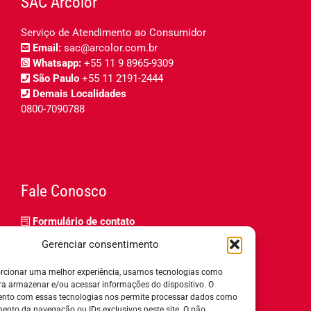
SAC Arcólor
Serviço de Atendimento ao Consumidor
Email:
sac@arcolor.com.br
Whatsapp:
+55 11 9 8965-9309
São Paulo
+55 11 2191-2444
Demais Localidades
0800-7090788
Fale Conosco
Formulário de contato
Trabalhe Conosco
Gerenciar consentimento
Relatório de igualdade salarial
rcionar uma melhor experiência, usamos tecnologias como
ra armazenar e/ou acessar informações do dispositivo. O
nto com essas tecnologias nos permite processar dados como
nto da navegação ou IDs exclusivos neste site. O não