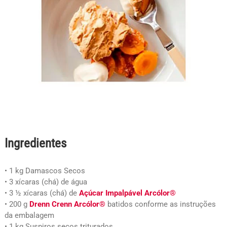
Ingredientes
• 1 kg Damascos Secos
• 3 xícaras (chá) de água
• 3 ½ xícaras (chá) de
Açúcar Impalpável Arcólor®
• 200 g
Drenn Crenn Arcólor®
batidos conforme as instruções
da embalagem
• 1 kg Suspiros secos triturados