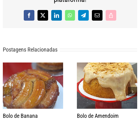
Facebook
X
LinkedIn
WhatsApp
Telegram
E-
Copy
mail
Link
Postagens Relacionadas
Bolo de Banana
Bolo de Amendoim