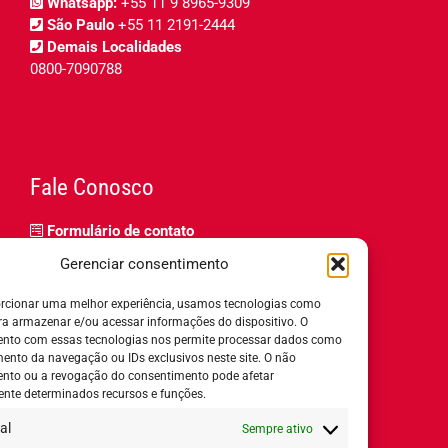
Whatsapp:
+55 11 9 8965-9309
São Paulo
+55 11 2191-2444
Demais Localidades
0800-7090788
Fale Conosco
Formulário de contato
Trabalhe Conosco
Gerenciar consentimento
Relatório de igualdade salarial
rcionar uma melhor experiência, usamos tecnologias como
ra armazenar e/ou acessar informações do dispositivo. O
nto com essas tecnologias nos permite processar dados como
nto da navegação ou IDs exclusivos neste site. O não
nto ou a revogação do consentimento pode afetar
Horário de Atendimento:
nte determinados recursos e funções.
al
Sempre ativo
Segunda a quinta-feira:
8h ás 18h