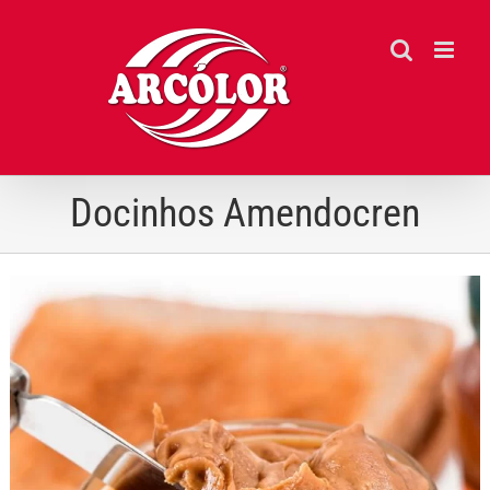
Ir
para
o
conteúdo
Docinhos Amendocren