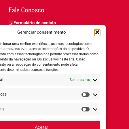
Fale Conosco
Formulário de contato
Trabalhe Conosco
Gerenciar consentimento
Relatório de igualdade salarial
rcionar uma melhor experiência, usamos tecnologias como
ra armazenar e/ou acessar informações do dispositivo. O
nto com essas tecnologias nos permite processar dados como
nto da navegação ou IDs exclusivos neste site. O não
nto ou a revogação do consentimento pode afetar
Horário de Atendimento:
nte determinados recursos e funções.
al
Sempre ativo
Segunda a quinta-feira:
8h ás 18h
Sexta-feira:
8h ás 17h
icas
Estatísticas
ng
Redes Sociais
Marketing
Aceitar