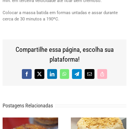
min. em terceira velocidade até ficar bem cremoso.
Colocar a massa batida em formas untadas e assar durante
cerca de 30 minutos a 190ºC.
Compartilhe essa página, escolha sua
plataforma!
Facebook
X
LinkedIn
WhatsApp
Telegram
E-
Copy
mail
Link
Postagens Relacionadas