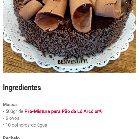
Ingredientes
Massa
• 500gr de
Pré-Mistura para Pão de Ló Arcólor®
• 6 ovos
• 10 colheres de água
Recheio