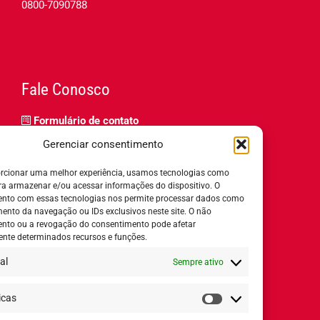
0800-7090788
Fale Conosco
Formulário de contato
Trabalhe Conosco
Gerenciar consentimento
Relatório de igualdade salarial
rcionar uma melhor experiência, usamos tecnologias como
ra armazenar e/ou acessar informações do dispositivo. O
nto com essas tecnologias nos permite processar dados como
nto da navegação ou IDs exclusivos neste site. O não
nto ou a revogação do consentimento pode afetar
Horário de Atendimento:
nte determinados recursos e funções.
al
Sempre ativo
Segunda a quinta-feira:
8h ás 18h
Sexta-feira:
8h ás 17h
icas
Estatísticas