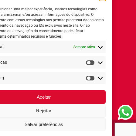
Relatório de igualdade salarial
rcionar uma melhor experiência, usamos tecnologias como
ra armazenar e/ou acessar informações do dispositivo. O
nto com essas tecnologias nos permite processar dados como
nto da navegação ou IDs exclusivos neste site. O não
nto ou a revogação do consentimento pode afetar
Horário de Atendimento:
nte determinados recursos e funções.
al
Sempre ativo
Segunda a quinta-feira:
8h ás 18h
Sexta-feira:
8h ás 17h
icas
Estatísticas
ng
Redes Sociais
Marketing
Aceitar
Rejeitar
Salvar preferências
Arcólor 2020 - Todos os direitos reservados ®