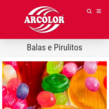
Ir
para
o
conteúdo
Balas e Pirulitos