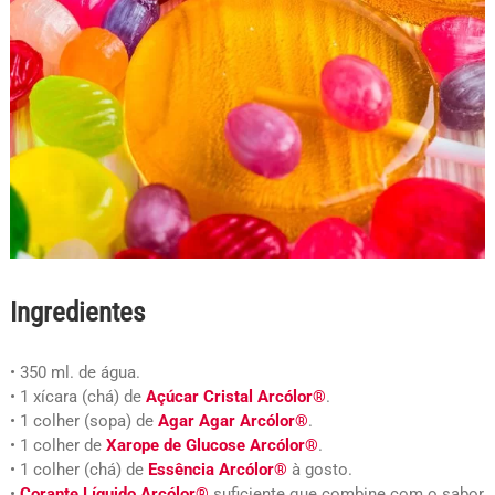
Ingredientes
• 350 ml. de água.
• 1 xícara (chá) de
Açúcar Cristal Arcólor®
.
• 1 colher (sopa) de
Agar Agar Arcólor®
.
• 1 colher de
Xarope de Glucose Arcólor®
.
• 1 colher (chá) de
Essência Arcólor®
à gosto.
•
Corante Líquido Arcólor®
suficiente que combine com o sabor