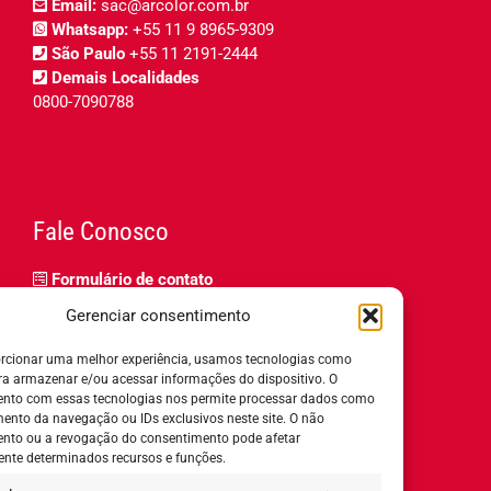
Email:
sac@arcolor.com.br
Whatsapp:
+55 11 9 8965-9309
São Paulo
+55 11 2191-2444
Demais Localidades
0800-7090788
Fale Conosco
Formulário de contato
Trabalhe Conosco
Gerenciar consentimento
Relatório de igualdade salarial
rcionar uma melhor experiência, usamos tecnologias como
ra armazenar e/ou acessar informações do dispositivo. O
nto com essas tecnologias nos permite processar dados como
nto da navegação ou IDs exclusivos neste site. O não
nto ou a revogação do consentimento pode afetar
Horário de Atendimento:
nte determinados recursos e funções.