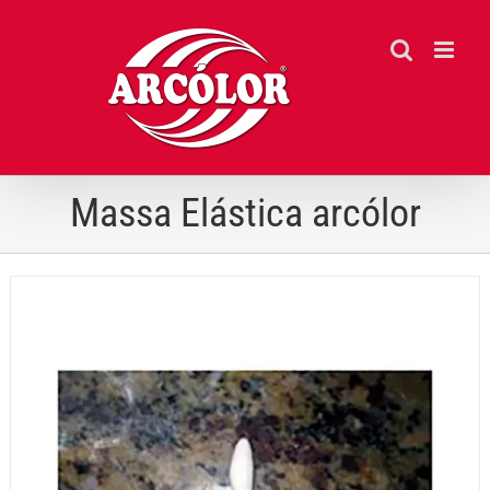
Ir
para
o
conteúdo
Massa Elástica arcólor