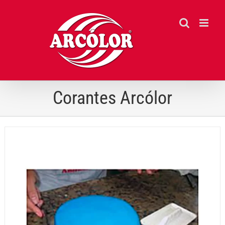
Ir
para
o
conteúdo
Corantes Arcólor