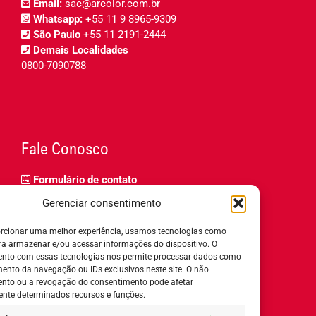
Email:
sac@arcolor.com.br
Whatsapp:
+55 11 9 8965-9309
São Paulo
+55 11 2191-2444
Demais Localidades
0800-7090788
Fale Conosco
Formulário de contato
Trabalhe Conosco
Gerenciar consentimento
Relatório de igualdade salarial
rcionar uma melhor experiência, usamos tecnologias como
ra armazenar e/ou acessar informações do dispositivo. O
nto com essas tecnologias nos permite processar dados como
nto da navegação ou IDs exclusivos neste site. O não
nto ou a revogação do consentimento pode afetar
Horário de Atendimento:
nte determinados recursos e funções.