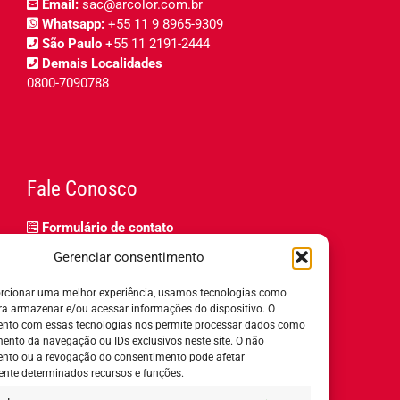
Email:
sac@arcolor.com.br
Whatsapp:
+55 11 9 8965-9309
São Paulo
+55 11 2191-2444
Demais Localidades
0800-7090788
Fale Conosco
Formulário de contato
Trabalhe Conosco
Gerenciar consentimento
Relatório de igualdade salarial
rcionar uma melhor experiência, usamos tecnologias como
ra armazenar e/ou acessar informações do dispositivo. O
nto com essas tecnologias nos permite processar dados como
nto da navegação ou IDs exclusivos neste site. O não
nto ou a revogação do consentimento pode afetar
Horário de Atendimento:
nte determinados recursos e funções.