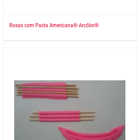
Rosas com Pasta Americana® Arcólor®