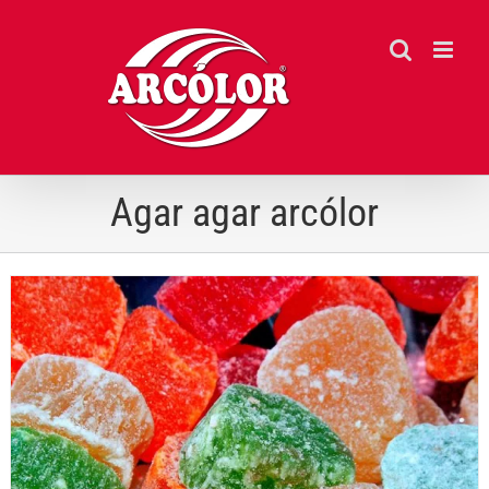
Ir
para
o
conteúdo
Agar agar arcólor