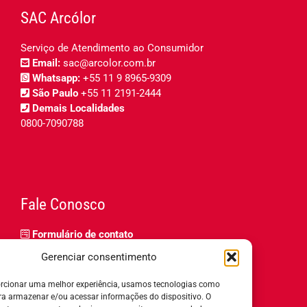
SAC Arcólor
Serviço de Atendimento ao Consumidor
Email:
sac@arcolor.com.br
Whatsapp:
+55 11 9 8965-9309
São Paulo
+55 11 2191-2444
Demais Localidades
0800-7090788
Fale Conosco
Formulário de contato
Trabalhe Conosco
Gerenciar consentimento
Relatório de igualdade salarial
rcionar uma melhor experiência, usamos tecnologias como
ra armazenar e/ou acessar informações do dispositivo. O