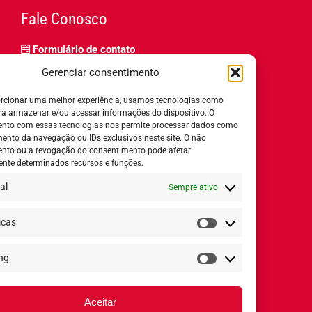
Fale Conosco
Formulário de contato
Trabalhe Conosco
Gerenciar consentimento
Relatório de igualdade salarial
rcionar uma melhor experiência, usamos tecnologias como
ra armazenar e/ou acessar informações do dispositivo. O
nto com essas tecnologias nos permite processar dados como
nto da navegação ou IDs exclusivos neste site. O não
nto ou a revogação do consentimento pode afetar
Horário de Atendimento:
nte determinados recursos e funções.
al
Sempre ativo
Segunda a quinta-feira:
8h ás 18h
Sexta-feira:
8h ás 17h
icas
Estatísticas
ng
Redes Sociais
Marketing
Aceitar