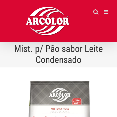
Ir
para
o
conteúdo
Mist. p/ Pão sabor Leite
Condensado