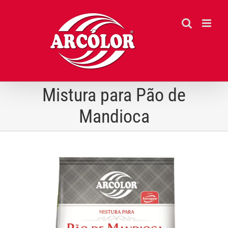
Ir
para
o
conteúdo
Mistura para Pão de
Mandioca