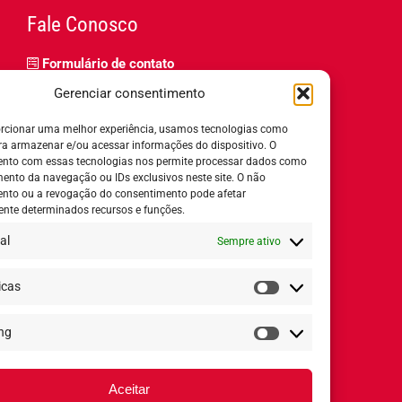
Fale Conosco
Formulário de contato
Trabalhe Conosco
Gerenciar consentimento
Relatório de igualdade salarial
rcionar uma melhor experiência, usamos tecnologias como
ra armazenar e/ou acessar informações do dispositivo. O
nto com essas tecnologias nos permite processar dados como
nto da navegação ou IDs exclusivos neste site. O não
nto ou a revogação do consentimento pode afetar
Horário de Atendimento:
nte determinados recursos e funções.
al
Sempre ativo
Segunda a quinta-feira:
8h ás 18h
Sexta-feira:
8h ás 17h
icas
Estatísticas
ng
Redes Sociais
Marketing
Aceitar