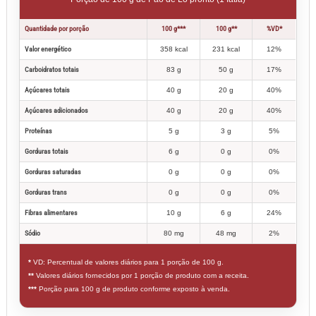
Quantidade por porção
100 g***
100 g**
%VD*
Valor energético
358 kcal
231 kcal
12%
Carboidratos totais
83 g
50 g
17%
Açúcares totais
40 g
20 g
40%
Açúcares adicionados
40 g
20 g
40%
Proteínas
5 g
3 g
5%
Gorduras totais
6 g
0 g
0%
Gorduras saturadas
0 g
0 g
0%
Gorduras trans
0 g
0 g
0%
Fibras alimentares
10 g
6 g
24%
Sódio
80 mg
48 mg
2%
*
VD: Percentual de valores diários para 1 porção de 100 g.
**
Valores diários fornecidos por 1 porção de produto com a receita.
***
Porção para 100 g de produto conforme exposto à venda.