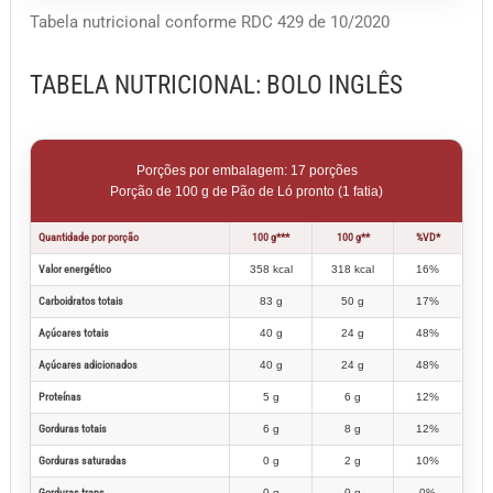
Tabela nutricional conforme RDC 429 de 10/2020
TABELA NUTRICIONAL: BOLO INGLÊS
Porções por embalagem: 17 porções
Porção de 100 g de Pão de Ló pronto (1 fatia)
Quantidade por porção
100 g***
100 g**
%VD*
Valor energético
358 kcal
318 kcal
16%
Carboidratos totais
83 g
50 g
17%
Açúcares totais
40 g
24 g
48%
Açúcares adicionados
40 g
24 g
48%
Proteínas
5 g
6 g
12%
Gorduras totais
6 g
8 g
12%
Gorduras saturadas
0 g
2 g
10%
Gorduras trans
0 g
0 g
0%