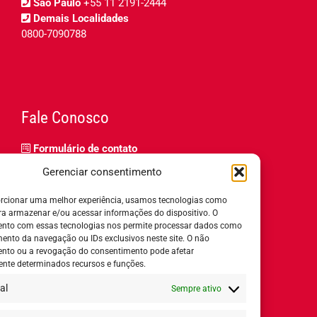
São Paulo
+55 11 2191-2444
Demais Localidades
0800-7090788
Fale Conosco
Formulário de contato
Trabalhe Conosco
Gerenciar consentimento
Relatório de igualdade salarial
rcionar uma melhor experiência, usamos tecnologias como
ra armazenar e/ou acessar informações do dispositivo. O
nto com essas tecnologias nos permite processar dados como
nto da navegação ou IDs exclusivos neste site. O não
nto ou a revogação do consentimento pode afetar
Horário de Atendimento:
nte determinados recursos e funções.
al
Sempre ativo
Segunda a quinta-feira:
8h ás 18h
Sexta-feira:
8h ás 17h