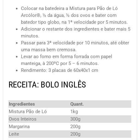
Colocar na batedeira a
Mistura para Pão de Ló
Arcólor®,
½ da água, ½ dos ovos e bater com
batedor tipo globo, na 1ª velocidade por 5 minutos.
Adicionar o restante dos ingredientes e bater mais 5
minutos.
Passar para 3ª velocidade por 10 minutos, até obter
uma massa bem cremosa.
Levar ao forno em forma forrada com papel
manteiga, à 200ºC por 5 – 6 minutos.
Rendimento: 3 placas de 60x40x1 cm
RECEITA: BOLO INGLÊS
Ingredientes
Quant.
Mistura Pão de Ló
1kg
Ovos Inteiros
300g
Margarina
200g
Leite
200g