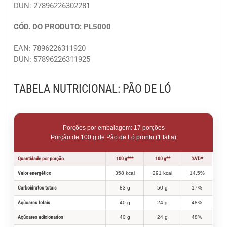
DUN: 27896226302281
CÓD. DO PRODUTO: PL5000
EAN: 7896226311920
DUN: 57896226311925
TABELA NUTRICIONAL: PÃO DE LÓ
Porções por embalagem: 17 porções
Porção de 100 g de Pão de Ló pronto (1 fatia)
Quantidade por porção
100 g***
100 g**
%VD*
Valor energético
358 kcal
291 kcal
14,5%
Carboidratos totais
83 g
50 g
17%
Açúcares totais
40 g
24 g
48%
Açúcares adicionados
40 g
24 g
48%