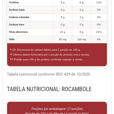
Proteínas
5 g
6 g
12%
Gorduras totais
6 g
3 g
5%
Gorduras saturadas
0 g
1 g
5%
Gorduras trans
0 g
0 g
0%
Fibras alimentares
10 g
6 g
24%
Sódio
80 mg
119 mg
6%
*
VD: Percentual de valores diários para 1 porção de 100 g.
**
Valores diários fornecidos por 1 porção de produto com a receita.
***
Porção para 100 g de produto conforme exposto à venda.
Tabela nutricional conforme RDC 429 de 10/2020
TABELA NUTRICIONAL: ROCAMBOLE
Porções por embalagem: 17 porções
Porção de 100 g de Pão de Ló pronto (1 fatia)