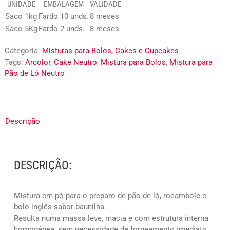
UNIDADE
EMBALAGEM
VALIDADE
Saco 1kg
Fardo 10 unds.
8 meses
Saco 5Kg
Fardo 2 unds.
8 meses
Categoria:
Misturas para Bolos, Cakes e Cupcakes
Tags:
Arcolor
,
Cake Neutro
,
Mistura para Bolos
,
Mistura para
Pão de Ló Neutro
Descrição
DESCRIÇÃO:
Mistura em pó para o preparo de pão de ló, rocambole e
bolo inglês sabor baunilha.
Resulta numa massa leve, macia e com estrutura interna
homogênea, sem necessidade de forneamento imediato.