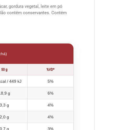
úcar, gordura vegetal, leite em pó
n. Não contém conservantes. Contém
chá)
50 g
%VD*
cal / 449 kJ
5%
18,9 g
6%
3,3 g
4%
2,0 g
4%
0,7 g
3%