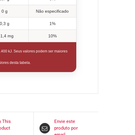
0 g
Não especificado
0,3 g
1%
1,4 mg
10%
8.400 kJ. Seus valores podem ser maiores
alores desta tabela.
n This
Envie este
oduct
produto por
email