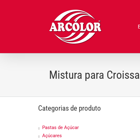
Ir
para
o
conteúdo
Mistura para Croissa
Categorias de produto
Pastas de Açúcar
Açúcares