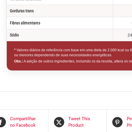
Gorduras trans
Fibras alimentares
Sódio
24
*
Valores diários de referência com base em uma dieta de 2.000 kcal ou 
ou menores dependendo de suas necessidades energéticas.
Obs.:
A adição de outros ingredientes, incluindo os da receita, altera os v
Compartilhar
Tweet This
Pi
no Facebook
Product
Pr