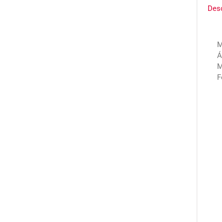
Des
M
Á
M
F