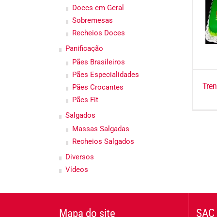
Doces em Geral
Sobremesas
Recheios Doces
Panificação
Pães Brasileiros
Pães Especialidades
Tre
Pães Crocantes
Pães Fit
Salgados
Massas Salgadas
Recheios Salgados
Diversos
Vídeos
Mapa do site
SAC 